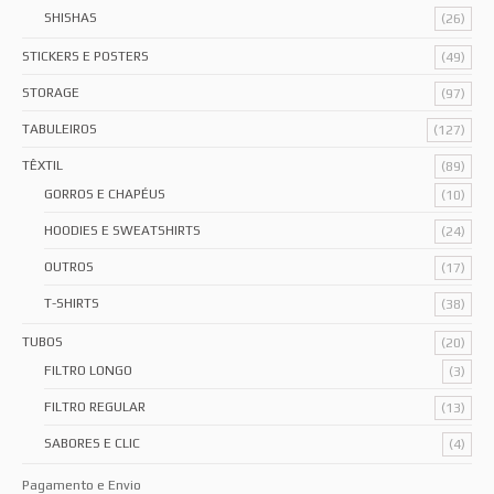
SHISHAS
(26)
STICKERS E POSTERS
(49)
STORAGE
(97)
TABULEIROS
(127)
TÊXTIL
(89)
GORROS E CHAPÉUS
(10)
HOODIES E SWEATSHIRTS
(24)
OUTROS
(17)
T-SHIRTS
(38)
TUBOS
(20)
FILTRO LONGO
(3)
FILTRO REGULAR
(13)
SABORES E CLIC
(4)
Pagamento e Envio