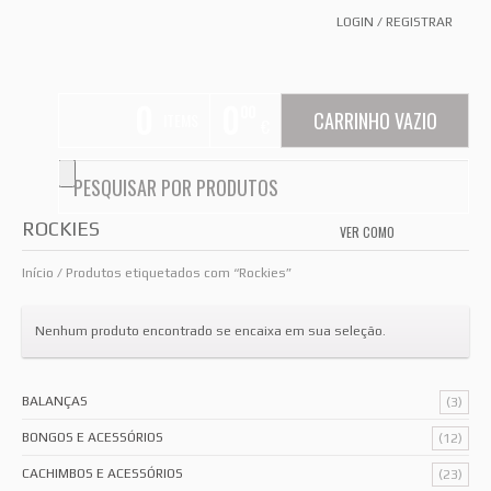
LOGIN
/
REGISTRAR
0
0
00
CARRINHO VAZIO
ITEMS
€
ROCKIES
VER COMO
GRID
LIS
Início
/ Produtos etiquetados com “Rockies”
Nenhum produto encontrado se encaixa em sua seleção.
BALANÇAS
(3)
BONGOS E ACESSÓRIOS
(12)
CACHIMBOS E ACESSÓRIOS
(23)