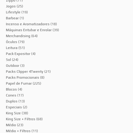
Zippo
(77)
Jogos
(25)
Lifestyle
(19)
Barbear
(1)
Incenso e Aromatizadores
(18)
Máquinas Entubar e Enrolar
(39)
Merchandising
(64)
Óculos
(79)
Leitura
(51)
Pack Expositor
(4)
Sol
(24)
Outdoor
(3)
Packs Clipper 4Twenty
(21)
Packs Promocionais
(8)
Papel de Fumar
(225)
Blocos
(4)
Cones
(17)
Duplos
(13)
Especiais
(2)
King Size
(38)
King Size + Filtros
(68)
Médio
(23)
Médio + Filtros
(11)