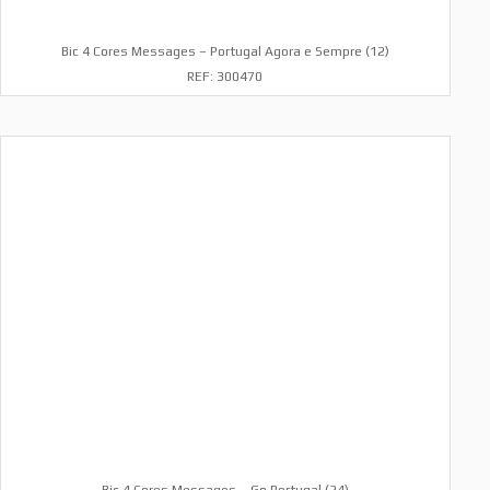
Bic 4 Cores Messages – Portugal Agora e Sempre (12)
REF: 300470
Bic 4 Cores Messages – Go Portugal (24)