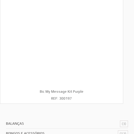
Bic My Message Kit Purple
REF: 300197
BALANÇAS
(3)
BONGOS E ACESSÓRIOS
(12)