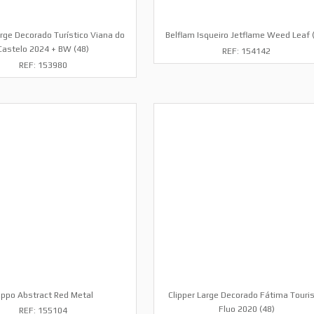
arge Decorado Turístico Viana do
Belflam Isqueiro Jetflame Weed Leaf 
Castelo 2024 + BW (48)
REF: 154142
REF: 153980
ippo Abstract Red Metal
Clipper Large Decorado Fátima Touris
Fluo 2020 (48)
REF: 155104