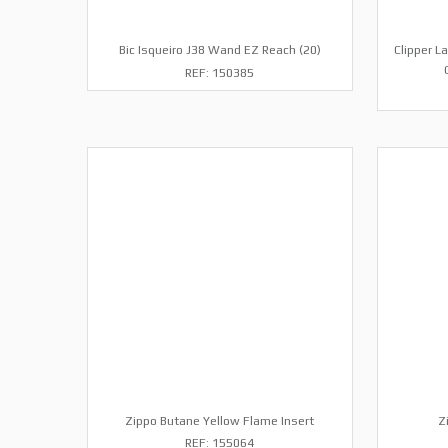
Bic Isqueiro J38 Wand EZ Reach (20)
Clipper L
REF: 150385
Zippo Butane Yellow Flame Insert
Z
REF: 155064