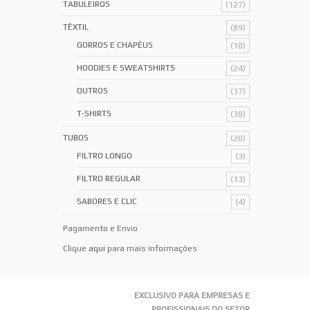
TABULEIROS
(127)
TÊXTIL
(89)
GORROS E CHAPÉUS
(10)
HOODIES E SWEATSHIRTS
(24)
OUTROS
(17)
T-SHIRTS
(38)
TUBOS
(20)
FILTRO LONGO
(3)
FILTRO REGULAR
(13)
SABORES E CLIC
(4)
Pagamento e Envio
Clique
aqui
para mais informações
EXCLUSIVO PARA EMPRESAS E
PROFISSIONAIS DO SETOR