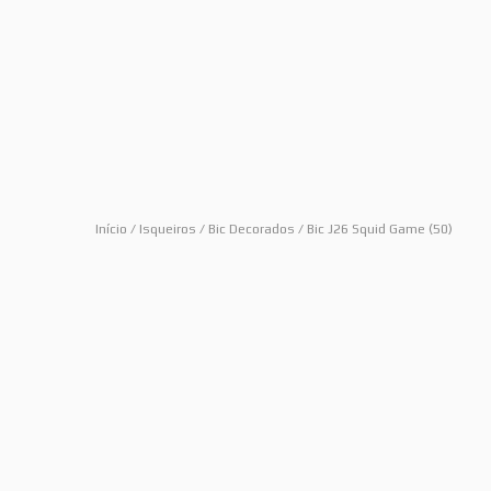
Início
/
Isqueiros
/
Bic Decorados
/ Bic J26 Squid Game (50)