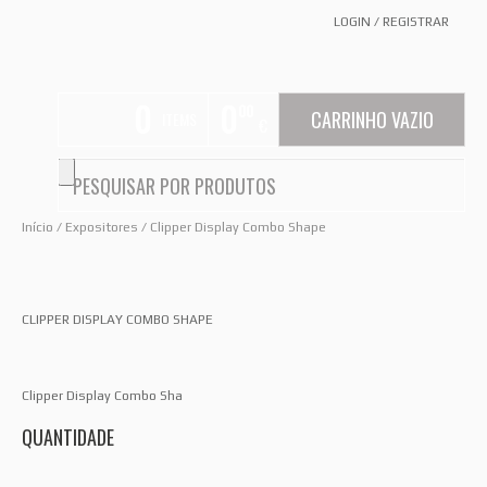
LOGIN
/
REGISTRAR
0
0
00
CARRINHO VAZIO
ITEMS
€
Início
/
Expositores
/ Clipper Display Combo Shape
CLIPPER DISPLAY COMBO SHAPE
Clipper Display Combo Sha
QUANTIDADE