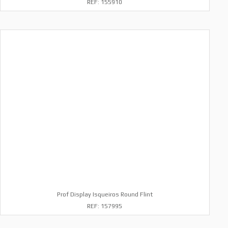
REF: 155910
Prof Display Isqueiros Round Flint
REF: 157995