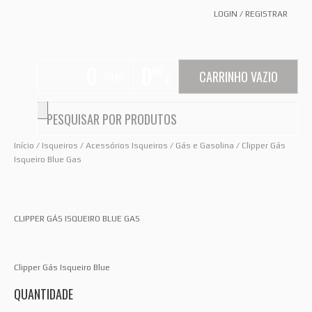
LOGIN
/
REGISTRAR
0
0
00
CARRINHO VAZIO
ITEMS
€
Início
/
Isqueiros
/
Acessórios Isqueiros
/
Gás e Gasolina
/ Clipper Gás
Isqueiro Blue Gas
CLIPPER GÁS ISQUEIRO BLUE GAS
Clipper Gás Isqueiro Blue
QUANTIDADE