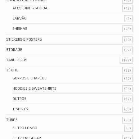
SHISHAS E ACESSÓRIOS
(40)
ACESSÓRIOS SHISHA
(12)
CARVÃO
(2)
SHISHAS
(26)
STICKERS E POSTERS
(49)
STORAGE
(97)
TABULEIROS
(127)
TÊXTIL
(89)
GORROS E CHAPÉUS
(10)
HOODIES E SWEATSHIRTS
(24)
OUTROS
(17)
T-SHIRTS
(38)
TUBOS
(20)
FILTRO LONGO
(3)
FILTRO REGULAR
(13)