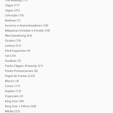
The Bulldog
(11)
Zippo
(77)
Jogos
(25)
Lifestyle
(19)
Barbear
(1)
Incenso e Aromatizadores
(18)
Máquinas Entubar e Enrolar
(39)
Merchandising
(64)
Óculos
(79)
Leitura
(51)
Pack Expositor
(4)
Sol
(24)
Outdoor
(3)
Packs Clipper 4Twenty
(21)
Packs Promocionais
(8)
Papel de Fumar
(225)
Blocos
(4)
Cones
(17)
Duplos
(13)
Especiais
(2)
King Size
(38)
King Size + Filtros
(68)
Médio
(23)