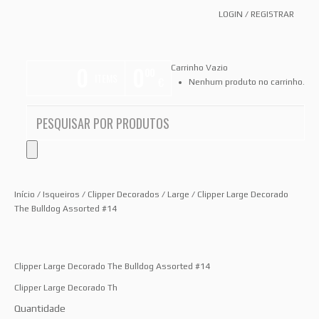
LOGIN
/
REGISTRAR
0
0
Carrinho Vazio
00
ITEMS
€
Nenhum produto no carrinho.
Início
/
Isqueiros
/
Clipper Decorados
/
Large
/ Clipper Large Decorado
The Bulldog Assorted #14
Clipper Large Decorado The Bulldog Assorted #14
Clipper Large Decorado Th
Quantidade