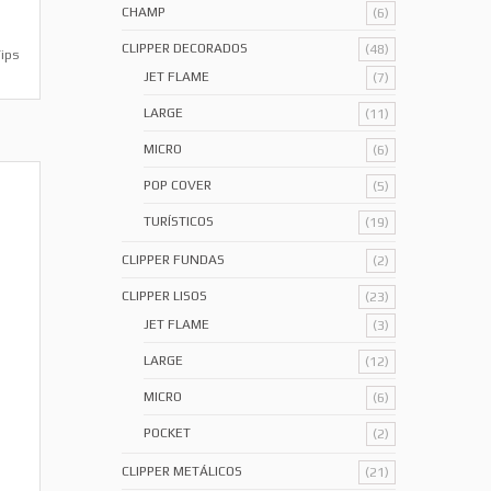
CHAMP
(6)
CLIPPER DECORADOS
(48)
Tips
JET FLAME
(7)
LARGE
(11)
MICRO
(6)
POP COVER
(5)
TURÍSTICOS
(19)
CLIPPER FUNDAS
(2)
CLIPPER LISOS
(23)
JET FLAME
(3)
LARGE
(12)
MICRO
(6)
POCKET
(2)
CLIPPER METÁLICOS
(21)