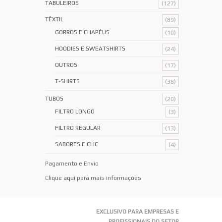
TABULEIROS
(127)
TÊXTIL
(89)
GORROS E CHAPÉUS
(10)
HOODIES E SWEATSHIRTS
(24)
OUTROS
(17)
T-SHIRTS
(38)
TUBOS
(20)
FILTRO LONGO
(3)
FILTRO REGULAR
(13)
SABORES E CLIC
(4)
Pagamento e Envio
Clique
aqui
para mais informações
EXCLUSIVO PARA EMPRESAS E
PROFISSIONAIS DO SETOR