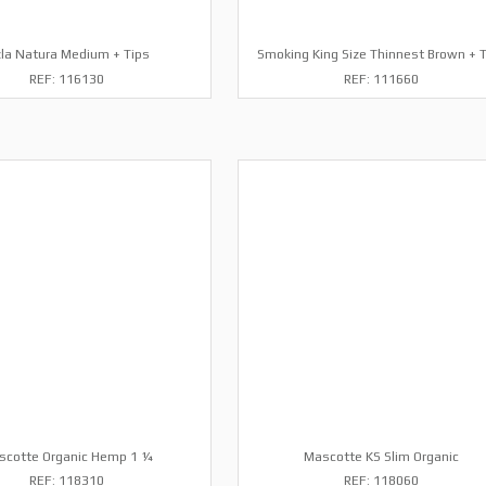
zla Natura Medium + Tips
Smoking King Size Thinnest Brown + 
REF: 116130
REF: 111660
scotte Organic Hemp 1 ¼
Mascotte KS Slim Organic
REF: 118310
REF: 118060