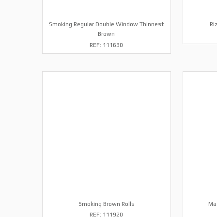
Smoking Regular Double Window Thinnest
Ri
Brown
REF: 111630
Smoking Brown Rolls
Ma
REF: 111920