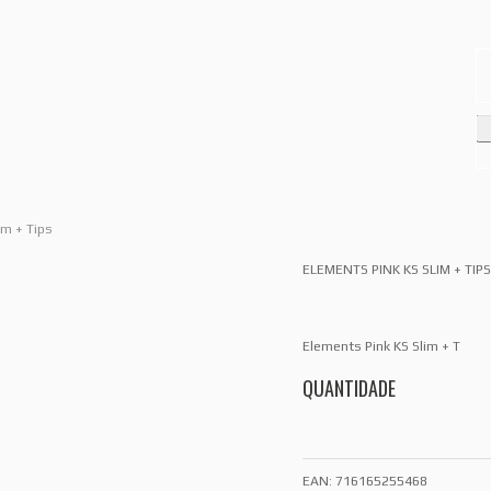
im + Tips
ELEMENTS PINK KS SLIM + TIPS
Elements Pink KS Slim + T
QUANTIDADE
EAN:
716165255468