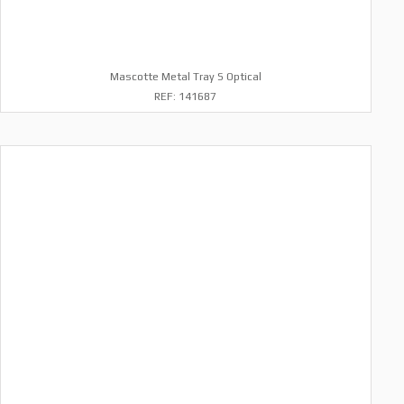
Mascotte Metal Tray S Optical
REF: 141687