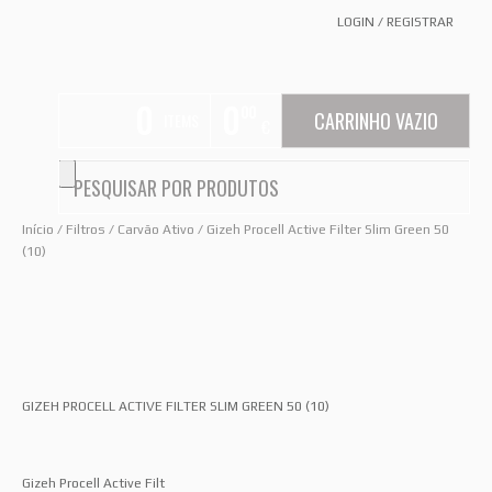
LOGIN
/
REGISTRAR
0
0
00
CARRINHO VAZIO
ITEMS
€
Início
/
Filtros
/
Carvão Ativo
/ Gizeh Procell Active Filter Slim Green 50
(10)
GIZEH PROCELL ACTIVE FILTER SLIM GREEN 50 (10)
Gizeh Procell Active Filt