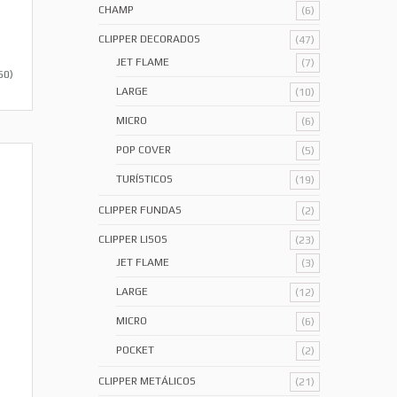
CHAMP
(6)
CLIPPER DECORADOS
(47)
JET FLAME
(7)
50)
LARGE
(10)
MICRO
(6)
POP COVER
(5)
TURÍSTICOS
(19)
CLIPPER FUNDAS
(2)
CLIPPER LISOS
(23)
JET FLAME
(3)
LARGE
(12)
MICRO
(6)
POCKET
(2)
CLIPPER METÁLICOS
(21)