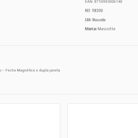
EAN:
8710993006140
REF: 118200
EAN: Mascotte
Marca:
Mascotte
tão – Fecho Magnético e dupla janela