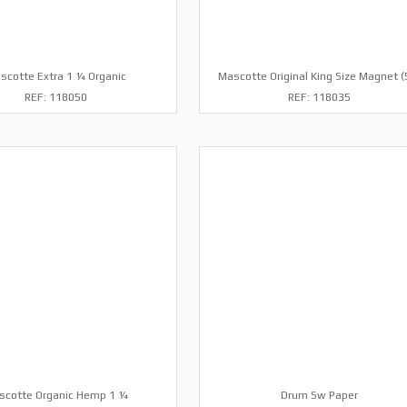
scotte Extra 1 ¼ Organic
Mascotte Original King Size Magnet (
REF: 118050
REF: 118035
scotte Organic Hemp 1 ¼
Drum Sw Paper