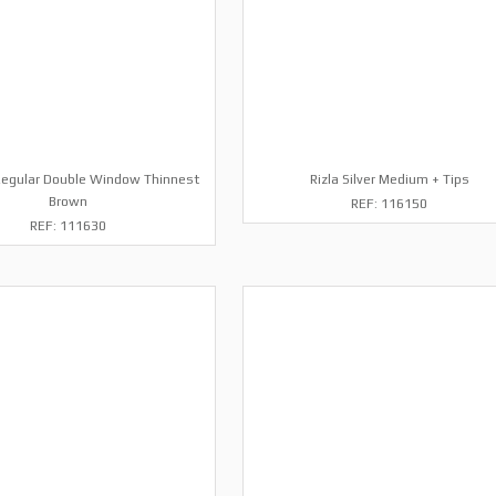
egular Double Window Thinnest
Rizla Silver Medium + Tips
Brown
REF: 116150
REF: 111630