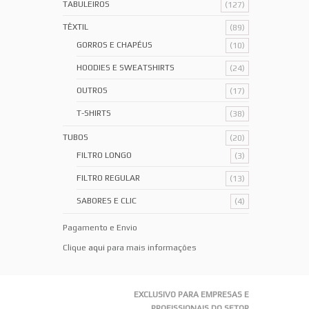
TABULEIROS
(127)
TÊXTIL
(89)
GORROS E CHAPÉUS
(10)
HOODIES E SWEATSHIRTS
(24)
OUTROS
(17)
T-SHIRTS
(38)
TUBOS
(20)
FILTRO LONGO
(3)
FILTRO REGULAR
(13)
SABORES E CLIC
(4)
Pagamento e Envio
Clique
aqui
para mais informações
EXCLUSIVO PARA EMPRESAS E
PROFISSIONAIS DO SETOR