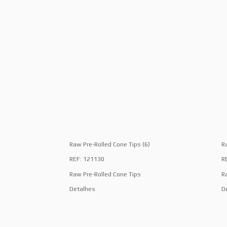
Raw Pre-Rolled Cone Tips (6)
R
REF: 121130
R
Raw Pre-Rolled Cone Tips
R
Detalhes
D