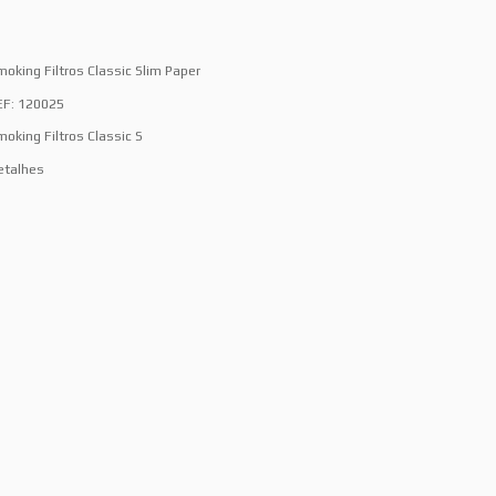
moking Filtros Classic Slim Paper
EF: 120025
moking Filtros Classic S
etalhes