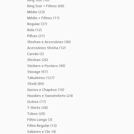
King Size
(38)
King Size + Filtros
(68)
Médio
(23)
Médio + Filtros
(11)
Regular
(37)
Rolo
(12)
Pilhas
(21)
Shishas e Acessórios
(40)
Acessórios Shisha
(12)
Carvão
(2)
Shishas
(26)
Stickers e Posters
(49)
Storage
(97)
Tabuleiros
(127)
Têxtil
(89)
Gorros e Chapéus
(10)
Hoodies e Sweatshirts
(24)
Outros
(17)
T-Shirts
(38)
Tubos
(20)
Filtro Longo
(3)
Filtro Regular
(13)
Sabores e Clic
(4)