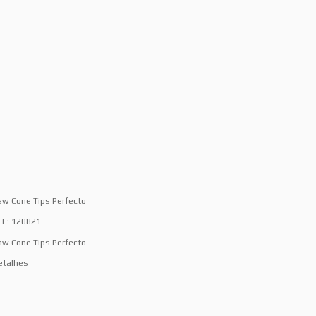
aw Cone Tips Perfecto
EF: 120821
aw Cone Tips Perfecto
etalhes