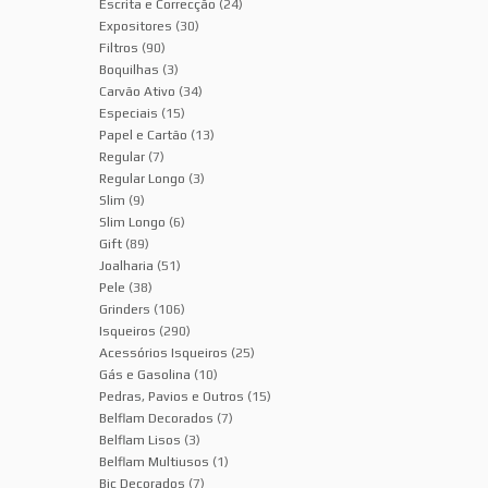
Escrita e Correcção
(24)
Expositores
(30)
Filtros
(90)
Boquilhas
(3)
Carvão Ativo
(34)
Especiais
(15)
Papel e Cartão
(13)
Regular
(7)
Regular Longo
(3)
Slim
(9)
Slim Longo
(6)
Gift
(89)
Joalharia
(51)
Pele
(38)
Grinders
(106)
Isqueiros
(290)
Acessórios Isqueiros
(25)
Gás e Gasolina
(10)
Pedras, Pavios e Outros
(15)
Belflam Decorados
(7)
Belflam Lisos
(3)
Belflam Multiusos
(1)
Bic Decorados
(7)