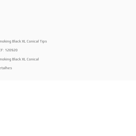
moking Black XL Conical Tips
EF: 120920
moking Black XL Conical
etalhes