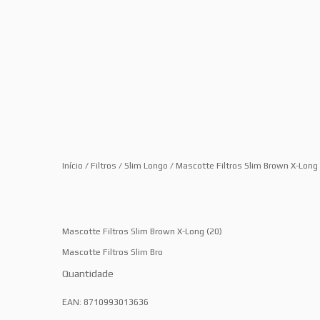
Início
/
Filtros
/
Slim Longo
/ Mascotte Filtros Slim Brown X-Long 
Mascotte Filtros Slim Brown X-Long (20)
Mascotte Filtros Slim Bro
Quantidade
EAN:
8710993013636