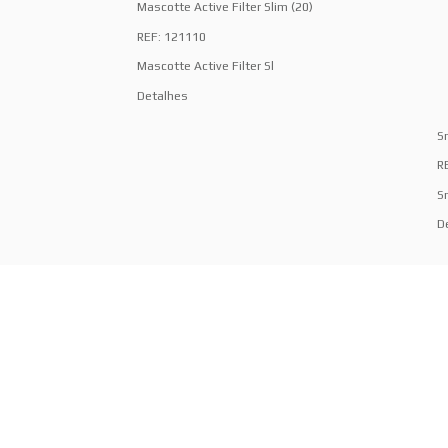
Mascotte Active Filter Slim (20)
REF: 121110
Mascotte Active Filter Sl
Detalhes
S
R
S
D