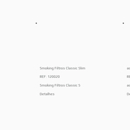
Smoking Filtros Classic Slim
a
REF: 120020
R
Smoking Filtros Classic S
a
Detalhes
D