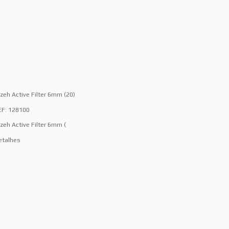
izeh Active Filter 6mm (20)
EF: 128100
izeh Active Filter 6mm (
etalhes