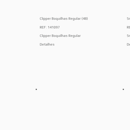
Clipper Boquilhas Regular (48)
S
REF: 141097
R
Clipper Boquilhas Regular
S
Detalhes
D