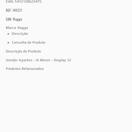
EAN:
5412128623415
REF: 141371
EAN: Ragga
Marca:
Ragga
Descrição
Consulta de Produto
Descrição do Produto
Grinder 4 partes – Ø 40mm – Display 12
Produtos Relacionados