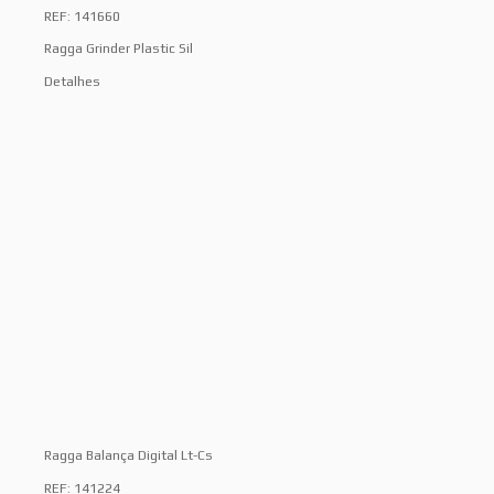
REF: 141660
Ragga Grinder Plastic Sil
Detalhes
Ragga Balança Digital Lt-Cs
REF: 141224