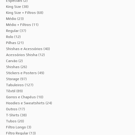
Especiais
(2)
King Size
(38)
King Size + Filtros
(68)
Médio
(23)
Médio + Filtros
(11)
Regular
(37)
Rolo
(12)
Pilhas
(21)
Shishas e Acessórios
(40)
Acessórios Shisha
(12)
Carvão
(2)
Shishas
(26)
Stickers e Posters
(49)
Storage
(97)
Tabuleiros
(127)
Têxtil
(89)
Gorros e Chapéus
(10)
Hoodies e Sweatshirts
(24)
Outros
(17)
T-Shirts
(38)
Tubos
(20)
Filtro Longo
(3)
Filtro Regular
(13)