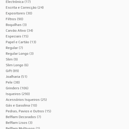
Electrónica
(17)
Escrita e Correcção
(24)
Expositores
(30)
Filtros
(90)
Boquilhas
(3)
Carvão Ativo
(34)
Especiais
(15)
Papel e Cartão
(13)
Regular
(7)
Regular Longo
(3)
Slim
(9)
Slim Longo
(6)
Gift
(89)
Joalharia
(51)
Pele
(38)
Grinders
(106)
Isqueiros
(290)
Acessórios Isqueiros
(25)
Gás e Gasolina
(10)
Pedras, Pavios e Outros
(15)
Belflam Decorados
(7)
Belflam Lisos
(3)
Belflam Multiusos
(1)