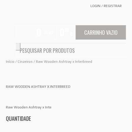
LOGIN
/
REGISTRAR
0
0
00
CARRINHO VAZIO
ITEMS
€
Início
/
Cinzeiros
/ Raw Wooden Ashtray x Interbreed
RAW WOODEN ASHTRAY X INTERBREED
Raw Wooden Ashtray x Inte
QUANTIDADE