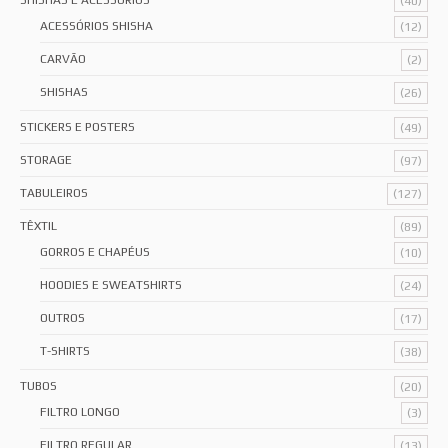
SHISHAS E ACESSÓRIOS
(40)
ACESSÓRIOS SHISHA
(12)
CARVÃO
(2)
SHISHAS
(26)
STICKERS E POSTERS
(49)
STORAGE
(97)
TABULEIROS
(127)
TÊXTIL
(89)
GORROS E CHAPÉUS
(10)
HOODIES E SWEATSHIRTS
(24)
OUTROS
(17)
T-SHIRTS
(38)
TUBOS
(20)
FILTRO LONGO
(3)
FILTRO REGULAR
(13)