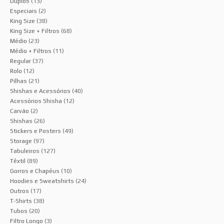
Duplos
(13)
Especiais
(2)
King Size
(38)
King Size + Filtros
(68)
Médio
(23)
Médio + Filtros
(11)
Regular
(37)
Rolo
(12)
Pilhas
(21)
Shishas e Acessórios
(40)
Acessórios Shisha
(12)
Carvão
(2)
Shishas
(26)
Stickers e Posters
(49)
Storage
(97)
Tabuleiros
(127)
Têxtil
(89)
Gorros e Chapéus
(10)
Hoodies e Sweatshirts
(24)
Outros
(17)
T-Shirts
(38)
Tubos
(20)
Filtro Longo
(3)