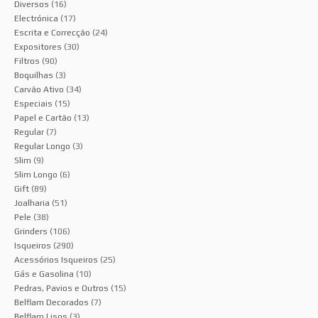
Diversos
(16)
Electrónica
(17)
Escrita e Correcção
(24)
Expositores
(30)
Filtros
(90)
Boquilhas
(3)
Carvão Ativo
(34)
Especiais
(15)
Papel e Cartão
(13)
Regular
(7)
Regular Longo
(3)
Slim
(9)
Slim Longo
(6)
Gift
(89)
Joalharia
(51)
Pele
(38)
Grinders
(106)
Isqueiros
(290)
Acessórios Isqueiros
(25)
Gás e Gasolina
(10)
Pedras, Pavios e Outros
(15)
Belflam Decorados
(7)
Belflam Lisos
(3)