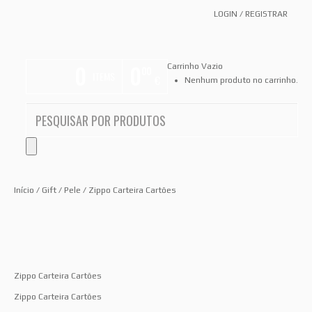
LOGIN
/
REGISTRAR
0
0
Carrinho Vazio
00
ITEMS
€
Nenhum produto no carrinho.
Início
/
Gift
/
Pele
/ Zippo Carteira Cartões
Zippo Carteira Cartões
Zippo Carteira Cartões