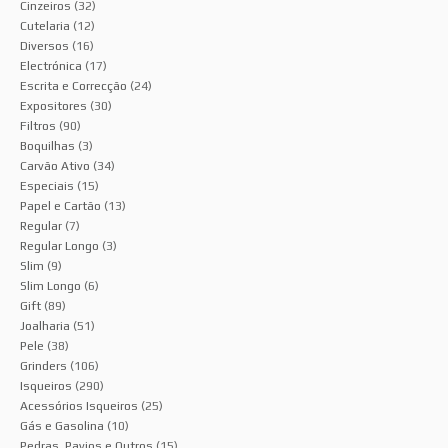
Cinzeiros
(32)
Cutelaria
(12)
Diversos
(16)
Electrónica
(17)
Escrita e Correcção
(24)
Expositores
(30)
Filtros
(90)
Boquilhas
(3)
Carvão Ativo
(34)
Especiais
(15)
Papel e Cartão
(13)
Regular
(7)
Regular Longo
(3)
Slim
(9)
Slim Longo
(6)
Gift
(89)
Joalharia
(51)
Pele
(38)
Grinders
(106)
Isqueiros
(290)
Acessórios Isqueiros
(25)
Gás e Gasolina
(10)
Pedras, Pavios e Outros
(15)