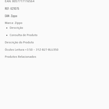
EAN:
8057717116564
REF: 621075
EAN: Zippo
Marca:
Zippo
Descrição
Consulta de Produto
Descrição do Produto
Óculos Leitura +3.50 – 31Z-B27-BLU350
Produtos Relacionados