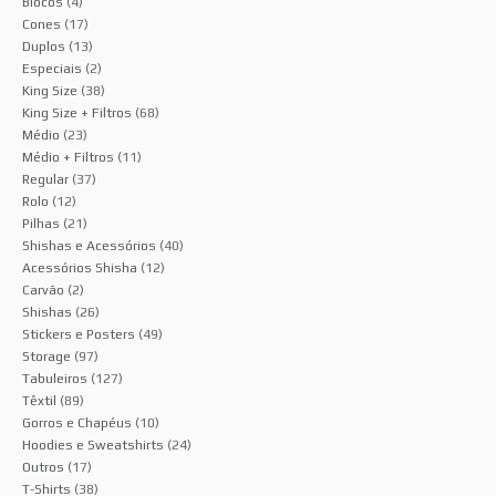
Blocos
(4)
Cones
(17)
Duplos
(13)
Especiais
(2)
King Size
(38)
King Size + Filtros
(68)
Médio
(23)
Médio + Filtros
(11)
Regular
(37)
Rolo
(12)
Pilhas
(21)
Shishas e Acessórios
(40)
Acessórios Shisha
(12)
Carvão
(2)
Shishas
(26)
Stickers e Posters
(49)
Storage
(97)
Tabuleiros
(127)
Têxtil
(89)
Gorros e Chapéus
(10)
Hoodies e Sweatshirts
(24)
Outros
(17)
T-Shirts
(38)