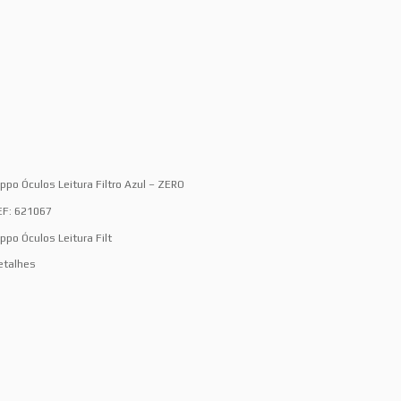
ippo Óculos Leitura Filtro Azul – ZERO
EF: 621067
ppo Óculos Leitura Filt
etalhes