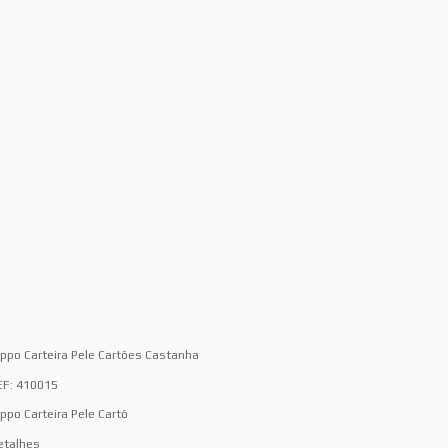
ippo Carteira Pele Cartões Castanha
EF: 410015
ippo Carteira Pele Cartõ
etalhes