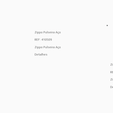
Zippo Pulseira Aço
REF: 410509
Zippo Pulseira Aço
Detalhes
Z
R
Z
D