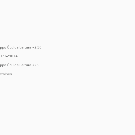
ippo Óculos Leitura +2.50
EF: 621074
ippo Óculos Leitura +2.5
etalhes