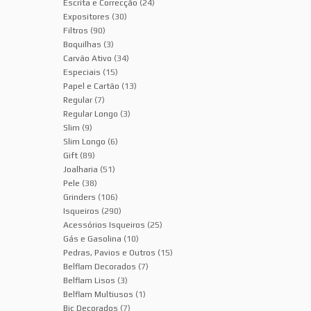
Escrita e Correcção
(24)
Expositores
(30)
Filtros
(90)
Boquilhas
(3)
Carvão Ativo
(34)
Especiais
(15)
Papel e Cartão
(13)
Regular
(7)
Regular Longo
(3)
Slim
(9)
Slim Longo
(6)
Gift
(89)
Joalharia
(51)
Pele
(38)
Grinders
(106)
Isqueiros
(290)
Acessórios Isqueiros
(25)
Gás e Gasolina
(10)
Pedras, Pavios e Outros
(15)
Belflam Decorados
(7)
Belflam Lisos
(3)
Belflam Multiusos
(1)
Bic Decorados
(7)