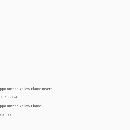
ippo Butane Yellow Flame Insert
EF: 155064
ippo Butane Yellow Flame
etalhes