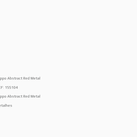
ippo Abstract Red Metal
EF: 155104
ippo Abstract Red Metal
etalhes