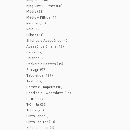
King Size
(38)
King Size + Filtros
(68)
Médio
(23)
Médio + Filtros
(11)
Regular
(37)
Rolo
(12)
Pilhas
(21)
Shishas e Acessórios
(40)
Acessórios Shisha
(12)
Carvão
(2)
Shishas
(26)
Stickers e Posters
(49)
Storage
(97)
Tabuleiros
(127)
Têxtil
(89)
Gorros e Chapéus
(10)
Hoodies e Sweatshirts
(24)
Outros
(17)
T-Shirts
(38)
Tubos
(20)
Filtro Longo
(3)
Filtro Regular
(13)
Sabores e Clic
(4)