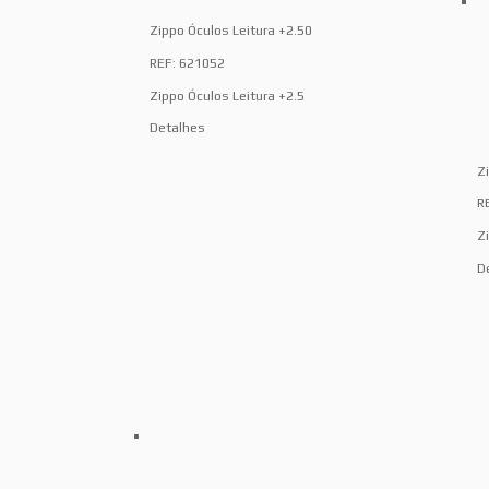
Zippo Óculos Leitura +2.50
REF: 621052
Zippo Óculos Leitura +2.5
Detalhes
Z
R
Z
D