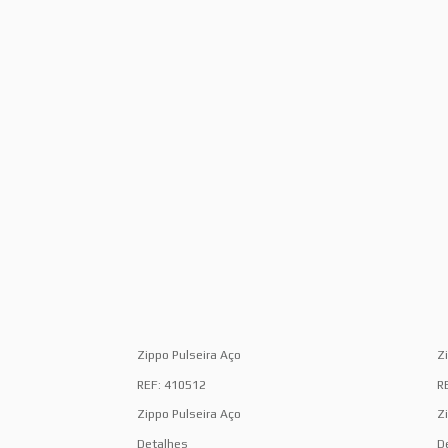
Zippo Pulseira Aço
Z
REF: 410512
R
Zippo Pulseira Aço
Z
Detalhes
D