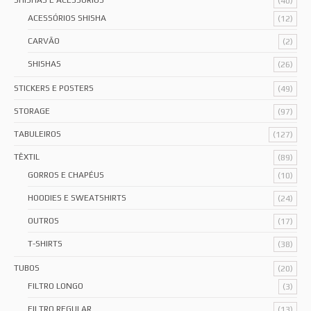
SHISHAS E ACESSÓRIOS
(40)
ACESSÓRIOS SHISHA
(12)
CARVÃO
(2)
SHISHAS
(26)
STICKERS E POSTERS
(49)
STORAGE
(97)
TABULEIROS
(127)
TÊXTIL
(89)
GORROS E CHAPÉUS
(10)
HOODIES E SWEATSHIRTS
(24)
OUTROS
(17)
T-SHIRTS
(38)
TUBOS
(20)
FILTRO LONGO
(3)
FILTRO REGULAR
(13)