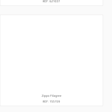
REF: 621037
Zippo Filagree
REF: 155159