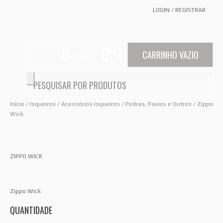
LOGIN
/
REGISTRAR
0
0
00
CARRINHO VAZIO
ITEMS
€
Início
/
Isqueiros
/
Acessórios Isqueiros
/
Pedras, Pavios e Outros
/ Zippo
Wick
ZIPPO WICK
Zippo Wick
QUANTIDADE