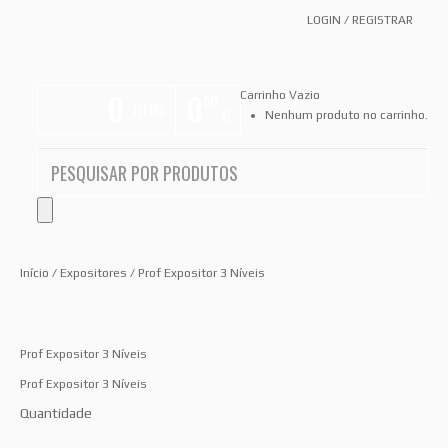
LOGIN
/
REGISTRAR
0
0
Carrinho Vazio
00
ITEMS
€
Nenhum produto no carrinho.
Início
/
Expositores
/ Prof Expositor 3 Níveis
Prof Expositor 3 Níveis
Prof Expositor 3 Níveis
Quantidade