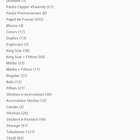
Outdoor
(3)
Packs Clipper 4Twenty
(21)
Packs Promocionais
(8)
Papel de Fumar
(225)
Blocos
(4)
Cones
(17)
Duplos
(13)
Especiais
(2)
King Size
(38)
King Size + Filtros
(68)
Médio
(23)
Médio + Filtros
(11)
Regular
(37)
Rolo
(12)
Pilhas
(21)
Shishas e Acessórios
(40)
Acessórios Shisha
(12)
Carvão
(2)
Shishas
(26)
Stickers e Posters
(49)
Storage
(97)
Tabuleiros
(127)
Têxtil
(89)